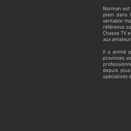
Norman est 
plein dans 
véritable m
référence so
Chasse TV e
aux amateurs
Il a animé 
provinces v
professionne
depuis plus
spécialisés 