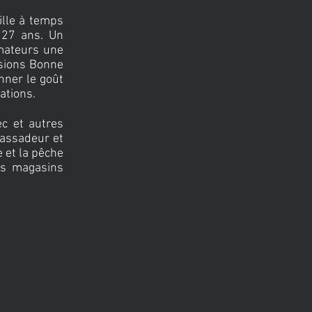
ille à temps
 27 ans. Un
amateurs une
ssions Bonne
nner le goût
ations.
ec et autres
bassadeur et
 et la pêche
es magasins